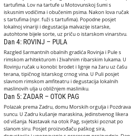
tartufima. Lov na tartufe u Motovunskoj šumi s
iskusnim vodičima i obučenim psima. Nakon lova ručak
s tartufima (npr. fuži s tartufima). Popodne posjet
lokalnoj vinariji i degustacija malvazije istarske,
autohtone bijele sorte, uz priču o istarskom vinarstvu.
Dan 4: ROVINJ – PULA
Razgled šarmantnih obalnih gradića Rovinja i Pule s
rimskom arhitekturom i živahnim ribarskim lukama. U
Rovinju ručak u konobi: brodet i lignje na žaru uz čašu
terana, tipičnog istarskog crnog vina. U Puli posjet
slavnom rimskom amfiteatru i degustacija lokalnih
maslinovih ulja u obližnjem masliniku.
Dan 5: ZADAR – OTOK PAG
Polazak prema Zadru, domu Morskih orgulja i Pozdrava
suncu. U Zadru kušanje maraskina, jedinstvenog likera
od višanja. Nastavak na otok Pag, svjetski poznat po
slanom siru. Posjet proizvođaču paškog sira,