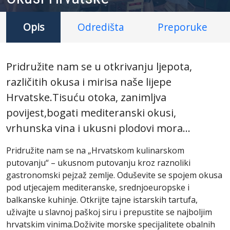
Opis
Odredišta
Preporuke
Pridružite nam se u otkrivanju ljepota,
različitih okusa i mirisa naše lijepe
Hrvatske.Tisuću otoka, zanimljva
povijest,bogati mediteranski okusi,
vrhunska vina i ukusni plodovi mora...
Pridružite
nam
se
na
„Hrvatskom
kulinarskom
putovanju“
–
ukusnom
putovanju
kroz
raznoliki
gastronomski
pejzaž
zemlje.
Oduševite
se
spojem
okusa
pod
utjecajem
mediteranske,
srednjoeuropske
i
balkanske
kuhinje.
Otkrijte
tajne
istarskih
tartufa,
uživajte
u
slavnoj
paškoj
siru
i
prepustite
se
najboljim
hrvatskim
vinima.
Doživite
morske
specijalitete
obalnih