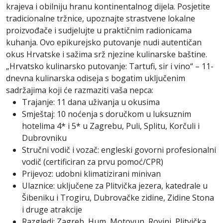
krajeva
i
obilniju
hranu
kontinentalnog
dijela.
Posjetite
tradicionalne
tržnice,
upoznajte
strastvene
lokalne
proizvođače
i
sudjelujte
u
praktičnim
radionicama
kuhanja.
Ovo
epikurejsko
putovanje
nudi
autentičan
okus
Hrvatske
i
sažima
srž
njezine
kulinarske
baštine.
„Hrvatsko
kulinarsko
putovanje:
Tartufi,
sir
i
vino“
–
11-
dnevna
kulinarska
odiseja
s
bogatim
uključenim
sadržajima
koji
će
razmaziti
vaša
nepca:
Trajanje:
11
dana
uživanja
u
okusima
Smještaj:
10
noćenja
s
doručkom
u
luksuznim
hotelima
4*
i
5*
u
Zagrebu,
Puli,
Splitu,
Korčuli
i
Dubrovniku
Stručni
vodič
i
vozač:
engleski
govorni
profesionalni
vodič
(certificiran
za
prvu
pomoć/CPR)
Prijevoz:
udobni
klimatizirani
minivan
Ulaznice:
uključene
za
Plitvička
jezera,
katedrale
u
Šibeniku
i
Trogiru,
Dubrovačke
zidine,
Zidine
Stona
i
druge
atrakcije
Razgledi:
Zagreb,
Hum,
Motovun,
Rovinj,
Plitvička