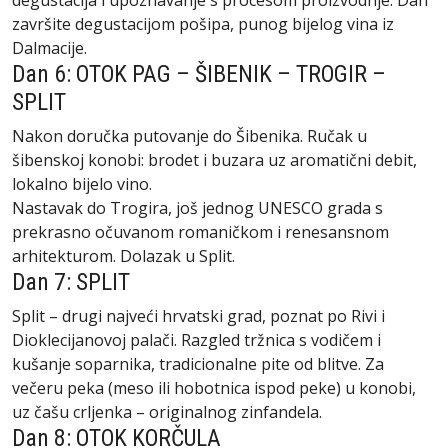
degustacija i upoznavanje s procesom proizvodnje. Dan
završite degustacijom pošipa, punog bijelog vina iz
Dalmacije.
Dan 6: OTOK PAG – ŠIBENIK – TROGIR –
SPLIT
Nakon doručka putovanje do Šibenika. Ručak u
šibenskoj konobi: brodet i buzara uz aromatični debit,
lokalno bijelo vino.
Nastavak do Trogira, još jednog UNESCO grada s
prekrasno očuvanom romaničkom i renesansnom
arhitekturom. Dolazak u Split.
Dan 7: SPLIT
Split – drugi najveći hrvatski grad, poznat po Rivi i
Dioklecijanovoj palači. Razgled tržnica s vodičem i
kušanje soparnika, tradicionalne pite od blitve. Za
večeru peka (meso ili hobotnica ispod peke) u konobi,
uz čašu crljenka – originalnog zinfandela.
Dan 8: OTOK KORČULA