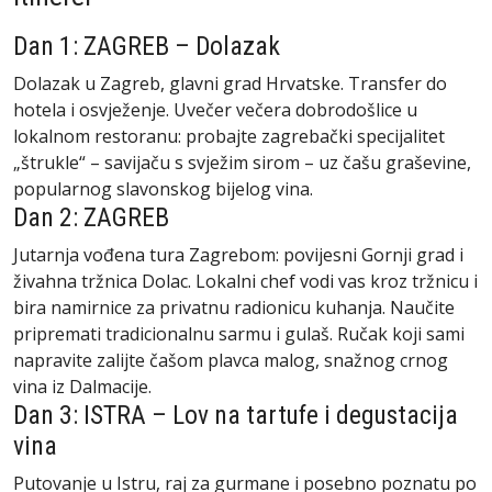
Dan 1: ZAGREB – Dolazak
Dolazak u Zagreb, glavni grad Hrvatske. Transfer do
hotela i osvježenje. Uvečer večera dobrodošlice u
lokalnom restoranu: probajte zagrebački specijalitet
„štrukle“ – savijaču s svježim sirom – uz čašu graševine,
popularnog slavonskog bijelog vina.
Dan 2: ZAGREB
Jutarnja vođena tura Zagrebom: povijesni Gornji grad i
živahna tržnica Dolac. Lokalni chef vodi vas kroz tržnicu i
bira namirnice za privatnu radionicu kuhanja. Naučite
pripremati tradicionalnu sarmu i gulaš. Ručak koji sami
napravite zalijte čašom plavca malog, snažnog crnog
vina iz Dalmacije.
Dan 3: ISTRA – Lov na tartufe i degustacija
vina
Putovanje u Istru, raj za gurmane i posebno poznatu po