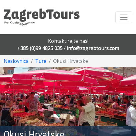
Kontaktirajte nas!
+385 (0)99 4825 035
/
info@zagrebtours.com
Naslovnica
Ture
Okusi Hrvatske
Okusi Hrvatske