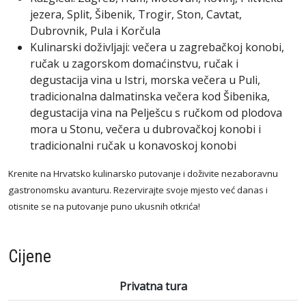
jezera,
Split,
Šibenik,
Trogir,
Ston,
Cavtat,
Dubrovnik,
Pula
i
Korčula
Kulinarski
doživljaji:
večera
u
zagrebačkoj
konobi,
ručak
u
zagorskom
domaćinstvu,
ručak
i
degustacija
vina
u
Istri,
morska
večera
u
Puli,
tradicionalna
dalmatinska
večera
kod
Šibenika,
degustacija
vina
na
Pelješcu
s
ručkom
od
plodova
mora
u
Stonu,
večera
u
dubrovačkoj
konobi
i
tradicionalni
ručak
u
konavoskoj
konobi
Krenite
na
Hrvatsko
kulinarsko
putovanje
i
doživite
nezaboravnu
gastronomsku
avanturu.
Rezervirajte
svoje
mjesto
već
danas
i
otisnite
se
na
putovanje
puno
ukusnih
otkrića!
Cijene
Privatna tura