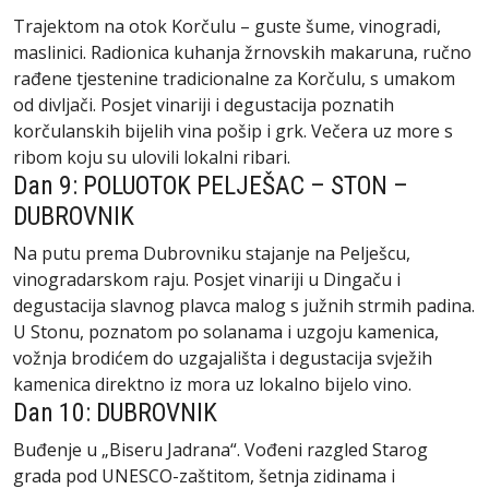
Trajektom na otok Korčulu – guste šume, vinogradi,
maslinici. Radionica kuhanja žrnovskih makaruna, ručno
rađene tjestenine tradicionalne za Korčulu, s umakom
od divljači. Posjet vinariji i degustacija poznatih
korčulanskih bijelih vina pošip i grk. Večera uz more s
ribom koju su ulovili lokalni ribari.
Dan 9: POLUOTOK PELJEŠAC – STON –
DUBROVNIK
Na putu prema Dubrovniku stajanje na Pelješcu,
vinogradarskom raju. Posjet vinariji u Dingaču i
degustacija slavnog plavca malog s južnih strmih padina.
U Stonu, poznatom po solanama i uzgoju kamenica,
vožnja brodićem do uzgajališta i degustacija svježih
kamenica direktno iz mora uz lokalno bijelo vino.
Dan 10: DUBROVNIK
Buđenje u „Biseru Jadrana“. Vođeni razgled Starog
grada pod UNESCO-zaštitom, šetnja zidinama i