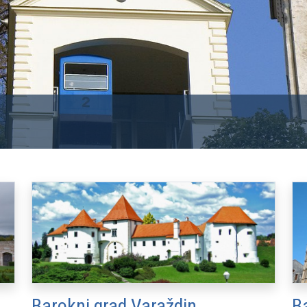
Barokni grad Varaždin
B