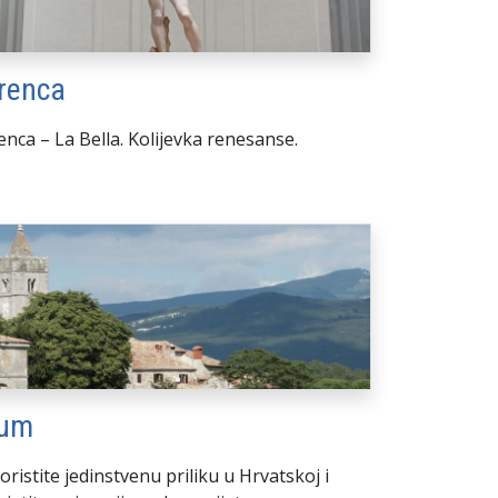
irenca
enca – La Bella. Kolijevka renesanse.
um
oristite jedinstvenu priliku u Hrvatskoj i