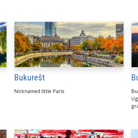
Bukurešt
B
Nicknamed little Paris
Bu
Ug
gr