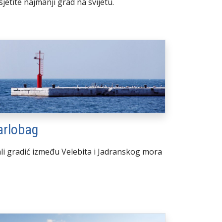
jetite najmanji grad na svijetu.
arlobag
li gradić između Velebita i Jadranskog mora