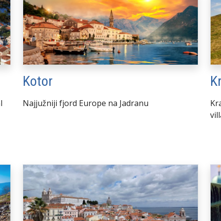
Kotor
K
l
Najjužniji fjord Europe na Jadranu
Kr
vil