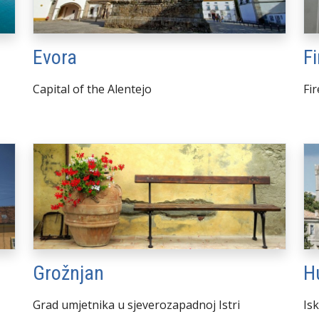
Evora
F
Capital of the Alentejo
Fir
Grožnjan
H
Grad umjetnika u sjeverozapadnoj Istri
Isk