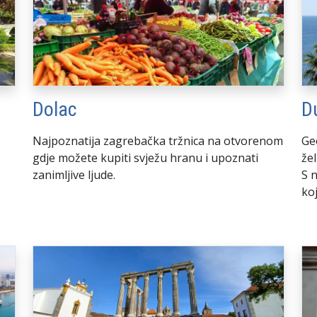
Dolac
D
Najpoznatija zagrebačka tržnica na otvorenom
Ge
gdje možete kupiti svježu hranu i upoznati
žel
zanimljive ljude.
S n
ko