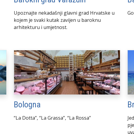
Upoznajte nekadašnji glavni grad Hrvatske u
Go
kojem je svaki kutak zavijen u baroknu
arhitekturu i umjetnost.
Bologna
B
“La Dotta”, “La Grassa”, “La Rossa”
Je
pj
uv