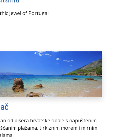
thic Jewel of Portugal
rač
dan od bisera hrvatske obale s napuštenim
eščanim plažama, tirkiznim morem i mirnim
alama.