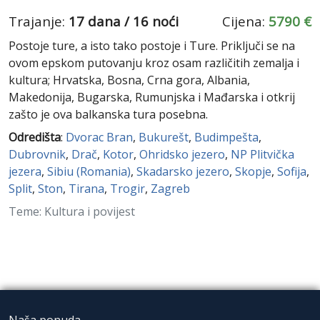
Trajanje:
17 dana / 16 noći
Cijena:
5790 €
Postoje ture, a isto tako postoje i Ture. Priključi se na
ovom epskom putovanju kroz osam različitih zemalja i
kultura; Hrvatska, Bosna, Crna gora, Albania,
Makedonija, Bugarska, Rumunjska i Mađarska i otkrij
zašto je ova balkanska tura posebna.
Odredišta
:
Dvorac Bran
,
Bukurešt
,
Budimpešta
,
Dubrovnik
,
Drač
,
Kotor
,
Ohridsko jezero
,
NP Plitvička
jezera
,
Sibiu (Romania)
,
Skadarsko jezero
,
Skopje
,
Sofija
,
Split
,
Ston
,
Tirana
,
Trogir
,
Zagreb
Teme: Kultura i povijest