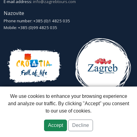
E-mail address:
info@zagrebtours.com
Nazovite
Phone number: +385 (0)1 4825 035
Mobile: +385 (0)99 4825 035
We use cookies to enhance your browsing experience
and analyze our traffic. By clicking "Accept" you consent
to our use of cookies.
Zagreb Tours - Lajbek ltd
::
Lopašićeva 12a, 10000 Zagreb
::
Croatia
ID: HR-AB-01-080595067
::
Founded in 2007 by Davor Miškić & Igor
Subotić
::
Capital stock: 20.000,00 kn paid in full
Accept
Decline